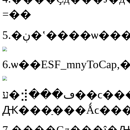
=��
5.�ڹ�ʽ����ѡ�
6.ѡ��ESF_mnyToC
ע�⣺���ڡ��ϲ���Ԫ������Ҫ���뵥
Ԫ���ַ���Ǻϲ��
7.����Сд���ĵ�