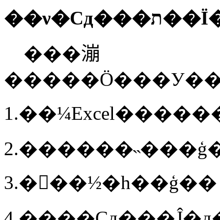
��ν�Сд�
���漰
1.��¼Excel�����
2.������˵���ģ
3.�򿪻��½�һ��ģ��
4.����Ҫд���Ĵ�