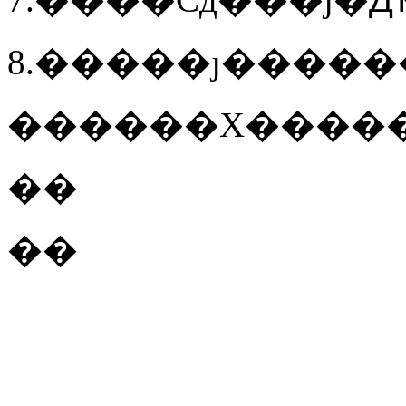
8.�����ȷ�����
������X�����
��
��